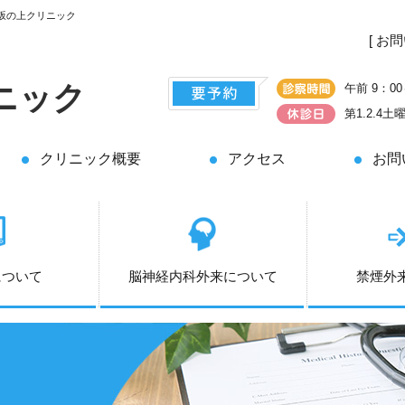
坂の上クリニック
[ お
ニック
午前 9：00
第1.2.4
クリニック概要
アクセス
お問
について
脳神経内科外来について
禁煙外