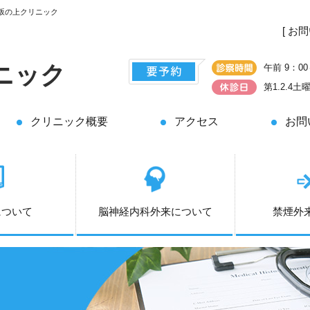
坂の上クリニック
[ お
ニック
午前 9：00
第1.2.4
クリニック概要
アクセス
お問
について
脳神経内科外来について
禁煙外