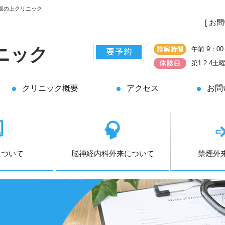
坂の上クリニック
[ お
ニック
午前 9：00
第1.2.4
クリニック概要
アクセス
お問
について
脳神経内科外来について
禁煙外