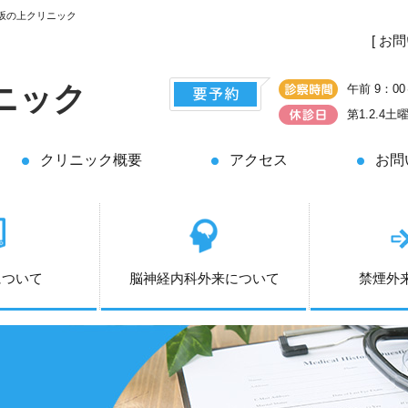
坂の上クリニック
[ お
ニック
午前 9：00
第1.2.4
クリニック概要
アクセス
お問
について
脳神経内科外来について
禁煙外